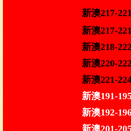
新澳217-2
新澳217-2
新澳218-2
新澳220-2
新澳221-2
新澳191-1
新澳192-1
新澳201-2