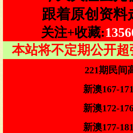
跟着原创资料走
关注+收藏:
1356
本站将不定期公开超
221期民间
新澳167-1
新澳172-1
新澳177-1