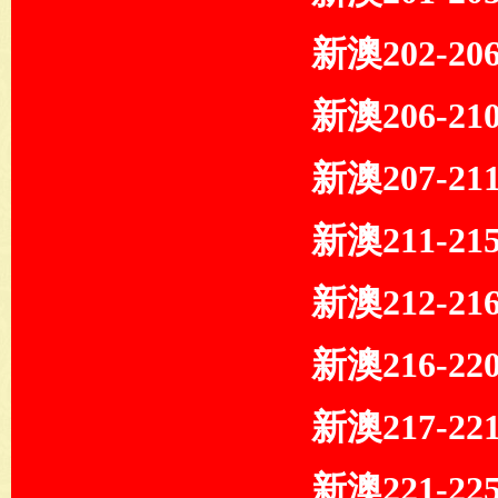
新澳202-2
新澳206-2
新澳207-2
新澳211-2
新澳212-2
新澳216-2
新澳217-2
新澳221-2