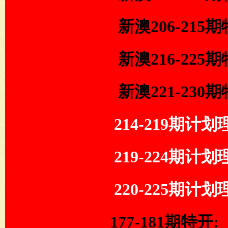
新澳206-215期
新澳216-225期
新澳221-230期
214
-219期计划
219
-224期计划
220
-225期计划
177-181期特开: