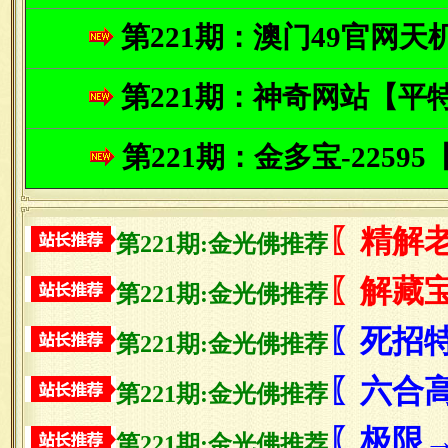
第221期：澳门49官网
第221期：神奇网站【平
第221期：金多宝-225
〖精解
第221期:金光佛推荐
〖解藏
第221期:金光佛推荐
〖死招
第221期:金光佛推荐
〖六合
第221期:金光佛推荐
〖极限
第221期:金光佛推荐