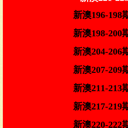
新澳196-198
新澳198-200
新澳204-206
新澳207-209
新澳211-213
新澳217-219
新澳220-222