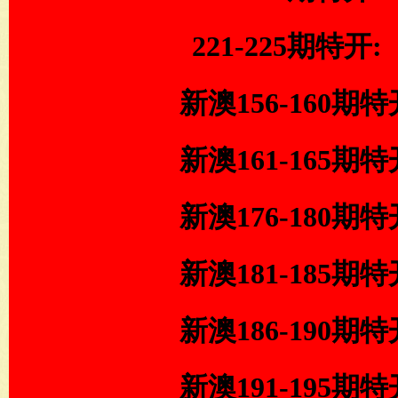
221-225期特开:
新澳156-160期特
新澳161-165期特
新澳176-180期特
新澳181-185期特
新澳186-190期特
新澳191-195期特