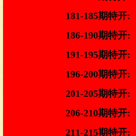
181-185期特开:
186-190期特开:
191-195期特开:
196-200期特开:
201-205期特开:
206-210期特开:
211-215期特开: