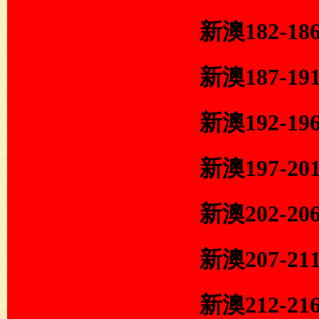
新澳182-1
新澳187-1
新澳192-1
新澳197-2
新澳202-2
新澳207-2
新澳212-2