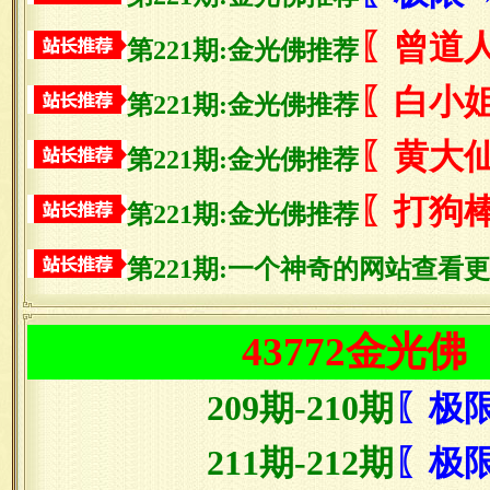
〖曾道
第221期:金光佛推荐
〖白小
第221期:金光佛推荐
〖黄大
第221期:金光佛推荐
〖打狗
第221期:金光佛推荐
第221期:一个神奇的网站查看
43772金光佛
209期-210期
〖极
211期-212期
〖极