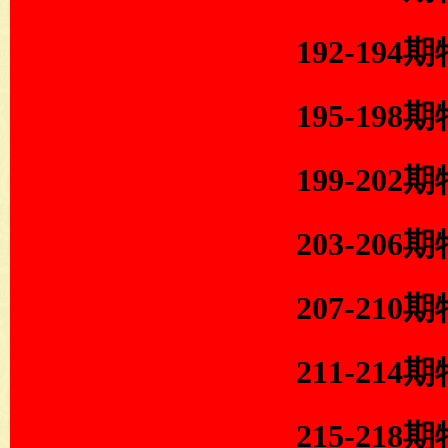
192-194
195-198
199-202
203-206
207-210
211-214
215-218