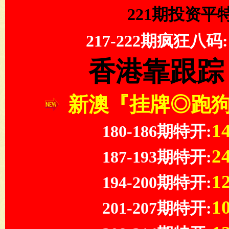
221期投资平特
217
-222期疯狂八码:
香港靠跟踪
新澳『挂牌◎跑
14
180-186期特开:
24
187-193期特开:
12
194-200期特开:
10
201-207期特开: