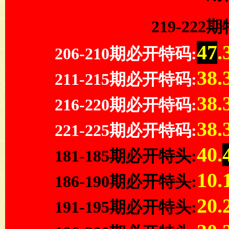
219-222
47
.
206-210期必开特码:
38.
211-215期必开特码:
38.
216-220期必开特码:
38.
221-225期必开特码:
40.
181-185期必开特头:
10.
186-190期必开特头:
20.
191-195期必开特头: