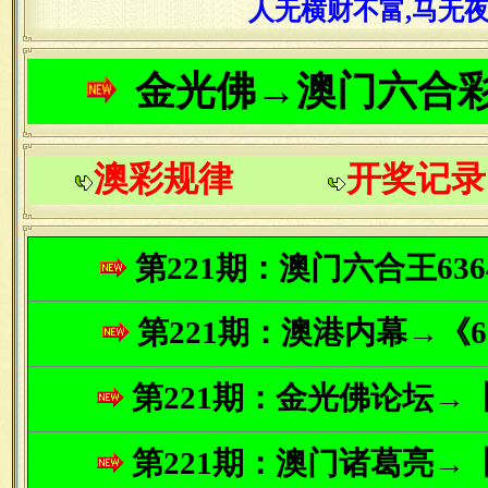
人无横财不富,马无夜
金光佛→澳门六合
澳彩规律
开奖记录
第221期：澳门六合王63
第221期：澳港内幕→《6
第221期：金光佛论坛
第221期：澳门诸葛亮→