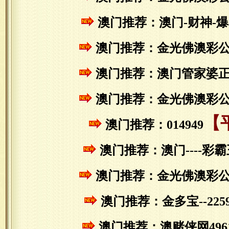
澳门推荐：澳门-财神-
澳门推荐：金光佛澳彩
澳门推荐：澳门管家婆
澳门推荐：金光佛澳彩
【
澳门推荐：014949
澳门推荐：澳门----彩霸
澳门推荐：金光佛澳彩
澳门推荐：金多宝--2259
澳门推荐：澳赌侠网496